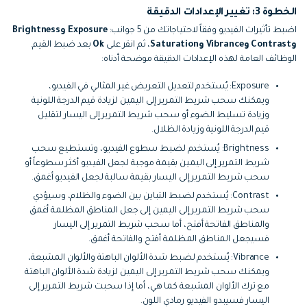
الخطوة 3: تغيير الإعدادات الدقيقة
اضبط تأثيرات الفيديو وفقاً لاحتياجاتك من 5 جوانب:
Exposure وBrightness
وContrast وVibrance وSaturation
، ثم انقر على
Ok
بعد ضبط القيم.
الوظائف العامة لهذه الإعدادات الدقيقة موضحة أدناه:
Exposure: يُستخدم لتعديل التعريض غير المثالي في الفيديو،
ويمكنك سحب شريط التمرير إلى اليمين لزيادة قيم الدرجة اللونية
وزيادة تسليط الضوء أو سحب شريط التمرير إلى اليسار لتقليل
قيم الدرجة اللونية وزيادة الظلال.
Brightness: يُستخدم لضبط سطوع الفيديو، وتستطيع سحب
شريط التمرير إلى اليمين بقيمة موجبة لجعل الفيديو أكثر سطوعاً أو
سحب شريط التمرير إلى اليسار بقيمة سالبة لجعل الفيديو أغمق.
Contrast: يُستخدم لضبط التباين بين الضوء والظلام، وسيؤدي
سحب شريط التمرير إلى اليمين إلى جعل المناطق المظلمة أغمق
والمناطق الفاتحة أفتح، أما سحب شريط التمرير إلى اليسار
فسيجعل المناطق المظلمة أفتح والفاتحة أغمق.
Vibrance: يُستخدم لضبط شدة الألوان الباهتة والألوان المشبعة،
ويمكنك سحب شريط التمرير إلى اليمين لزيادة شدة الألوان الباهتة
مع ترك الألوان المشبعة كما هي، أما إذا سحبت شريط التمرير إلى
اليسار فسيبدو الفيديو رمادي اللون.