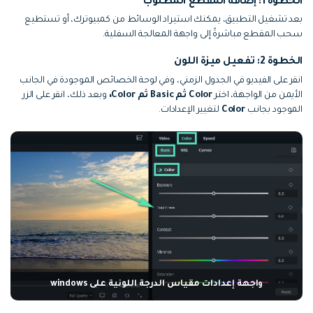
الخطوة 1: إضافة المقطع المطلوب
بعد تشغيل التطبيق، يمكنك استيراد الوسائط من كمبيوترك، أو تستطيع
سحب المقطع مباشرةً إلى واجهة المعالجة السفلية.
الخطوة 2: تفعيل ميزة اللون
انقر على الفيديو في الجدول الزمني، وفي لوحة الخصائص الموجودة في الجانب
الأيمن من الواجهة، اختر
Color ثم Basic ثم Color،
وبعد ذلك، انقر على الزر
الموجود بجانب
Color
لتغيير الإعدادات.
واجهة إعدادات مقياس الدرجة اللونية على windows