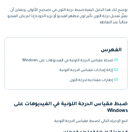
التعاون
يوضح لك هذا الدليل كيفية ضبط درجة اللون في تصحيح الألوان، ويمكن أن
رؤى التحرير
إنشاء تأثيرات خاصة بنفسك
يغيِّر تعديل درجة اللون تأثير لون مظهر الفيديو أو يزيد الجودة إذا لم يكن الفيديو
search
تعلم المعرفة الأساسية في تحرير
اكتشف كيفية إنشاء تأثيرات خاصة
مثالياً عند التقاطه.
الفيديو
تابع Filmora على:
الفهرس
Blog
01
ضبط مقياس الدرجة اللونية في الفيديوهات على Windows
02
إزالة إعدادات مقياس الدرجة اللونية
03
إطارات مفتاحية لدرجة اللون
ضبط مقياس الدرجة اللونية في الفيديوهات على
Windows
اتبع الإجراء التالي لضبط مقياس الدرجة اللونية.