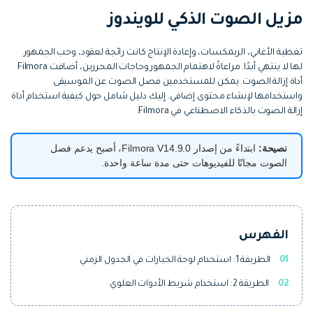
التعاون
مزيل الصوت الذكي للويندوز
رؤى التحرير
إنشاء تأثيرات خاصة بنفسك
search
تعلم المعرفة الأساسية في تحرير
اكتشف كيفية إنشاء تأثيرات خاصة
تغطية الأغاني، الريمكسات، وإعادة الإنتاج كانت رائجة لعقود، وحب الجمهور
الفيديو
لها لا ينتهي أبدًا. مراعاةً لاهتمام الجمهور وحاجات المحررين، أضافت Filmora
أداة إزالة الصوت. يمكن للمستخدمين فصل الصوت عن الموسيقى
تابع Filmora على:
واستخدامها لإنشاء محتوى إضافي. إليك دليل شامل حول كيفية استخدام أداة
إزالة الصوت بالذكاء الاصطناعي في Filmora:
Blog
نصيحة:
ابتداءً من إصدار Filmora V14.9.0، أصبح يدعم فصل
الصوت مجانًا للفيديوهات حتى مدة ساعة واحدة.
الفهرس
01
الطريقة 1: استخدام لوحة الخيارات في الجدول الزمني
02
الطريقة 2: استخدام شريط الأدوات العلوي