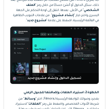
ابدأ بتنزيل Filmora على سطح المكتب، ثم اضغط لبدء البرنامج. بعد
ذلك، سجّل الدخول أو أنشئ حسابًا من خلال رمز "
الملف
الشخصي
" في الأعلى. بعدها، انتقل إلى لوحة التحكم على الجهة
اليسرى واختر خيار "
إنشاء مشروع
". من علامات التبويب الظاهرة
في القائمة الرئيسية، اضغط على علامة "
مشروع جديد
".
تسجيل الدخول وإنشاء مشروع جديد
الخطوة 2: استيراد الملفات وإضافتها للجدول الزمني
بمجرد وصولك للواجهة الرئيسية لـFilmora، اختر "
وسائط
" من
شريط الأدوات المخصص واضغط على رمز "
الملفات
" لاستيراد