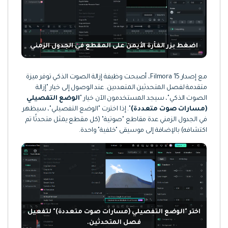
اضغط بزر الفأرة الأيمن على المقطع في الجدول الزمني
مع إصدار Filmora 15، أصبحت وظيفة إزالة الصوت الذكي توفر ميزة
متقدمة لفصل المتحدثين المتعددين. عند الوصول إلى خيار "إزالة
الصوت الذكي"، سيجد المستخدمون الآن خيار "
الوضع التفصيلي
(مسارات صوت متعددة)
". إذا اخترت "الوضع التفصيلي"، سيظهر
في الجدول الزمني عدة مقاطع "صوتية" (كل مقطع يمثل متحدثًا تم
اكتشافه) بالإضافة إلى موسيقى "خلفية" واحدة.
اختر "الوضع التفصيلي (مسارات صوت متعددة)" لتفعيل
فصل المتحدثين.