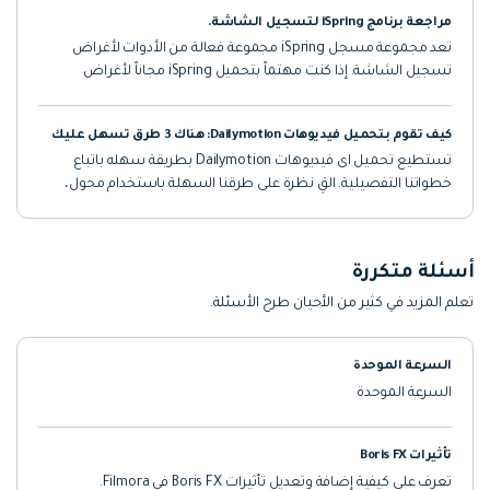
وغيرها. اطلع عليها!
مراجعة برنامج iSpring لتسجيل الشاشة.
تعد مجموعة مسجل iSpring مجموعة فعالة من الأدوات لأغراض
تسجيل الشاشة. إذا كنت مهتماً بتحميل iSpring مجاناً لأغراض
تسجيل الشاشة، ستعثر على كل ما تريد معرفته في هذه المقالة.
كيف تقوم بتحميل فيديوهات Dailymotion: هناك 3 طرق تسهل عليك
تستطيع تحميل اى فيديوهات Dailymotion بطريقة سهله باتباع
خطواتنا التفصيلية. القِ نظرة على طرقنا السهلة باستخدام محول،
امتداد، برنامج على الانترنت
أسئلة متكررة
تعلم المزيد في كثير من الأحيان طرح الأسئلة.
السرعة الموحدة
السرعة الموحدة
تأثيرات Boris FX
تعرف على كيفية إضافة وتعديل تأثيرات Boris FX في Filmora.