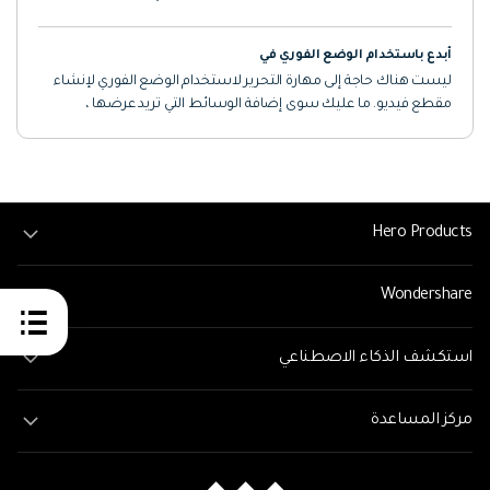
أبدع باستخدام الوضع الفوري في
ليست هناك حاجة إلى مهارة التحرير لاستخدام الوضع الفوري لإنشاء
مقطع فيديو. ما عليك سوى إضافة الوسائط التي تريد عرضها ،
وسيقوم Filmora بإنشاء مقطع فيديو لك في الحال. (هذه الميزة لنظام
التشغيل Windows فقط)
Hero Products
Wondershare
استكشف الذكاء الاصطناعي
مركز المساعدة