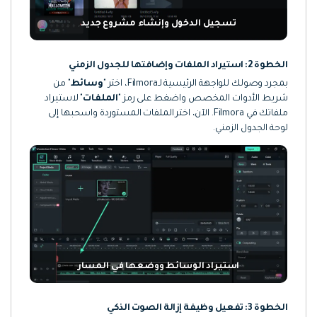
تسجيل الدخول وإنشاء مشروع جديد
الخطوة 2: استيراد الملفات وإضافتها للجدول الزمني
بمجرد وصولك للواجهة الرئيسية لـFilmora، اختر "
وسائط
" من
شريط الأدوات المخصص واضغط على رمز "
الملفات
" لاستيراد
ملفاتك في Filmora. الآن، اختر الملفات المستوردة واسحبها إلى
لوحة الجدول الزمني.
استيراد الوسائط ووضعها في المسار
الخطوة 3: تفعيل وظيفة إزالة الصوت الذكي