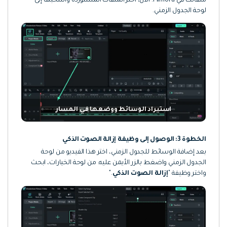
ملفاتك في Filmora. الآن، اختر الملفات المستوردة واسحبها إلى
لوحة الجدول الزمني.
استيراد الوسائط ووضعها في المسار
الخطوة 3: الوصول إلى وظيفة إزالة الصوت الذكي
بعد إضافة الوسائط للجدول الزمني، اختر هذا الفيديو من لوحة
الجدول الزمني واضغط بالزر الأيمن عليه. من لوحة الخيارات، ابحث
واختر وظيفة "
إزالة الصوت الذكي
."