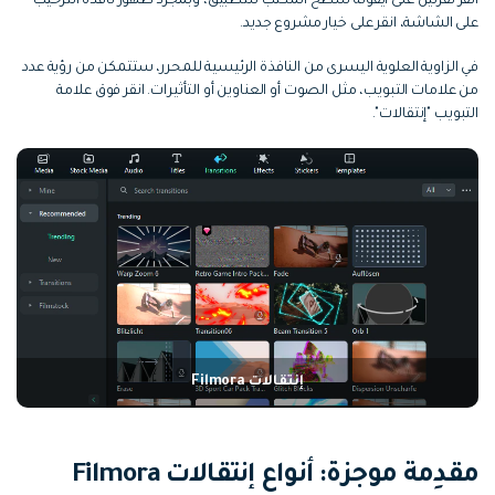
انقر نقرتين على أيقونة سطح المكتب للتطبيق، وبمجرد ظهور نافذة الترحيب
على الشاشة، انقر على خيار مشروع جديد.
في الزاوية العلوية اليسرى من النافذة الرئيسية للمحرر، ستتمكن من رؤية عدد
من علامات التبويب، مثل الصوت أو العناوين أو التأثيرات. انقر فوق علامة
التبويب "إنتقالات".
إنتقالات Filmora
مقدِمة موجزة: أنواع إنتقالات Filmora