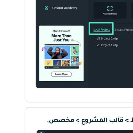
ئط > قالب المشروع > مخصص.