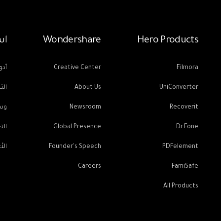
Hero Products
Wondershare
اس
Filmora
Creative Center
أدو
UniConverter
About Us
الت
Recoverit
Newsroom
وسا
Dr.Fone
Global Presence
الت
PDFelement
Founder's Speech
الأ
Careers
FamiSafe
All Products