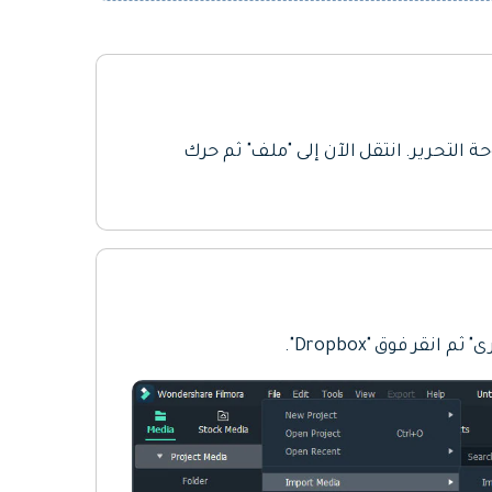
" لفتح لوحة التحرير. انتقل الآن إلى "ملف" ثم حرك