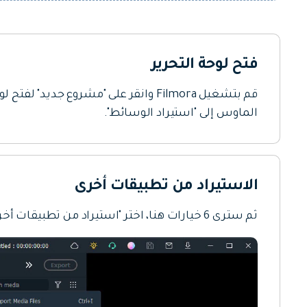
فتح لوحة التحرير
قم بتشغيل Filmora وانقر على "مشروع جديد
الماوس إلى "استيراد الوسائط".
الاستيراد من تطبيقات أخرى
ثم سترى 6 خيارات هنا، اختر "استيراد من تطبيقات أخرى" ثم انقر فوق "Dropbox".