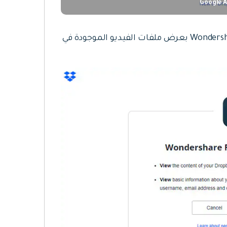
انقر فوق خيار "السماح" للسماح لبرنامج Wondershare Filmora بعرض ملفات الفيديو الموجودة في