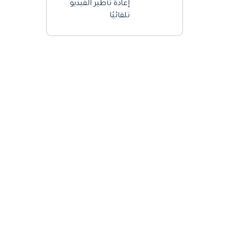
إعادة تأطير الفيديو
تلقائيًا
Panel Layout Filmora
Performance
Improvement
Filmora
Recording Filmora
Startup Window
Filmora
System Requirements
Spec