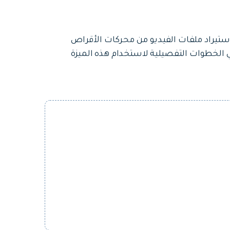
F، يمكن للمستخدمين استيراد ملفات الفيديو من محركات الأقراص
 خارجية – Dropbox. إليك فيما يلي الخطوات التفصيلية لاستخدام هذه الميزة