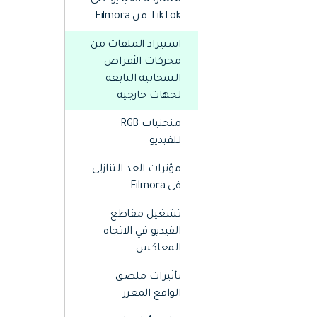
مشاركة الفيديو على
Web
تحرير الفيديو عبر الإنترنت
TikTok من Filmora
استيراد الملفات من
محركات الأقراص
Assets
الموارد الرقمية
السحابية التابعة
لجهات خارجية
منحنيات RGB
للفيديو
مؤثرات العد التنازلي
في Filmora
تشغيل مقاطع
الفيديو في الاتجاه
المعاكس
تأثيرات ملصق
الواقع المعزز