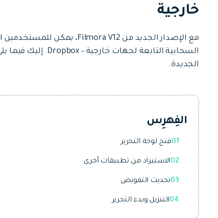
جميع الميزات >
خارجية
تحميل مجاني
مع الإصدار الجديد من ilmora V12
السحابية التابعة لجهات
الجديدة.
تحميل مجاني
الفِهرِس
01
فتح لوحة التحرير
02
الاستيراد من تطبيقات أخرى
03
تحديث التفويض
04
التنزيل وبدء التحرير