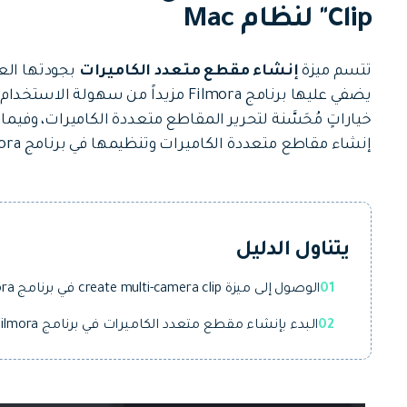
جميع الميزات >
Clip" لنظام Mac
تحميل مجاني
تتسم ميزة
إنشاء مقطع متعدد الكاميرات
بجودتها الع
يضفي عليها برنامج Filmora مزيداً من س
خياراتٍ مُحَسَّنة لتحرير المقاطع متعددة الكاميرات، وفيم
إنشاء مقاطع متعددة الكاميرات وتنظيمها في برنامج Filmora:
تحميل مجاني
يتناول الدليل
01
الوصول إلى ميزة create multi-camera clip في برنامج Filmora المُستخدم في جهاز Mac
02
البدء بإنشاء مقطع متعدد الكاميرات في برنامج Filmora المُستخدم في جهاز Mac