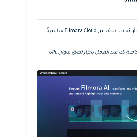
ينبغي البدء بنسخ رابط فيديو YouTube ورفع ملفه، أو تحديد ملف من Filmora Cloud مباشرةً
ملاحظة: تحقق من استخدام فيديوهات YouTube الخاصة بك عند العمل بِخيار لصق عنوان URL