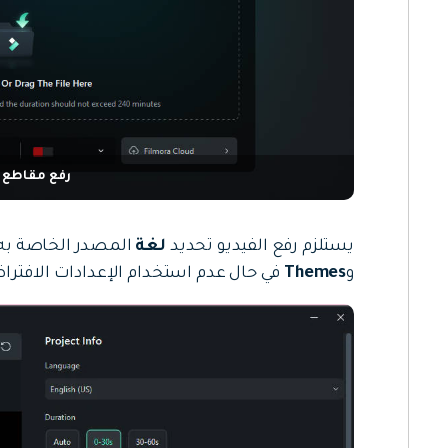
رفع مقاطع ا
يستلزم رفع الفيديو تحديد
لغة
المصدر الخاصة به ي
و
Themes
في حال عدم استخدام الإعدادات الافترا