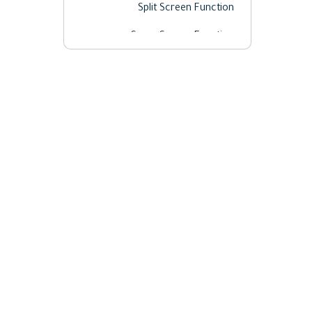
Split Screen Function
Green Screen Function
Electric Tool
Take a Screenshot
Play in Reverse
Video Stabilization
Windows Screen Record
Pan And Zoom Tips
Advanced Color Adjustment
دليل المستخدم الإضافي
للكشف عن الصمت-
Wondershare Filmora