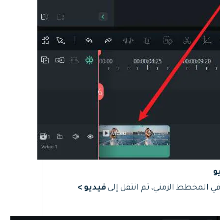
ي المخطط الزمني، ثم انتقل إلى
فيديو >