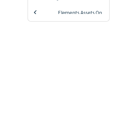
Elements Assets On
Windows
Exporting Clips On
Windows
New Features Filmora
Panel Layout Filmora
Performance
Improvement Filmora
Recording Filmora
Startup Window Filmora