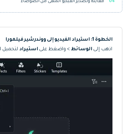
04
معاينة وتصدير الفيديو المنقى من الضوضاء
الخطوة 1: استيراد الفيديو إلى ووندرشير فيلمورا
اذهب إلى
الوسائط
> واضغط على
استيراد
لتحميل ال