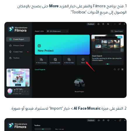
1. فتح برنامج Filmora والنقر على خيار المزيد
More
حتى يصبح بالإمكان
الوصول إلى مربع الأدوات "Toolbox".
2. النقر على ميزة
AI Face Mosaic
> خيار "Import" لاستيراد فيديو أو صورة.