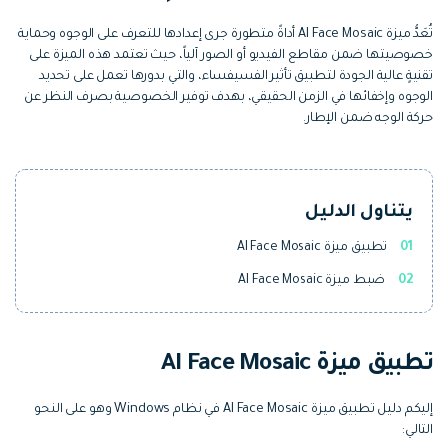
التعاون
تُعَدُّ ميزة AI Face Mosaic أداةً متطورة جرى إعدادها للتعرف على الوجوه وحماية
رؤى التحرير
إنشاء تأثيرات خاصة بنفسك
خصوصيتها ضمن مقاطع الفيديو أو الصور آلياً، حيث تعتمد هذه الميزة على
search
تعلم المعرفة الأساسية في تحرير
اكتشف كيفية إنشاء تأثيرات خاصة
تقنيةٍ عالية الجودة لتطبيق تأثير الفسيفساء، والتي بدورها تعمل على تحديد
الفيديو
الوجوه وإخفائها في الزمن الحقيقي، بهدف توفير الخصوصية بصرف النظر عن
حركة الوجه ضمن الإطار.
تابع Filmora على:
Blog
يتناول الدليل
01
تطبيق ميزة AI Face Mosaic
02
ضبط ميزة AI Face Mosaic
تطبيق ميزة AI Face Mosaic
إليكم دليل تطبيق ميزة AI Face Mosaic في نظام Windows وهو على النحو
التالي: