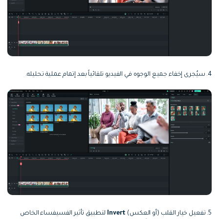
4. سيُجرى إخفاء جميع الوجوه في الفيديو تلقائياً بعد إتمام عملية تحليله.
5. تفعيل خيار القلب (أو العكس)
Invert
لتطبيق تأثير الفسيفساء الخاص