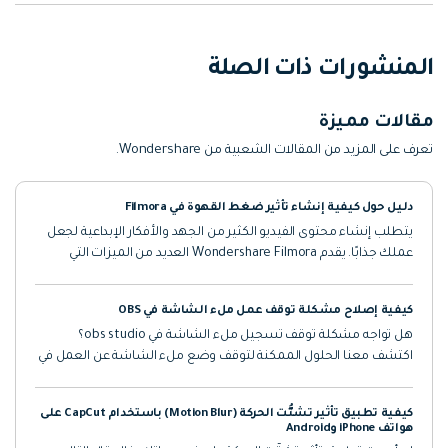
المنشورات ذات الصلة
مقالات مميزة
تعرف على المزيد من المقالات الشعبية من Wondershare.
دليل حول كيفية إنشاء تأثير ضغط القهوة في Filmora
يتطلب إنشاء محتوى الفيديو الكثير من الجهد والأفكار الإبداعية لجعل
عملك جذابًا. يقدم Wondershare Filmora العديد من الميزات التي
ستساعدك على تطبيق بعض التأثيرات الرائعة على مقاطع الفيديو
الخاصة بك. ستساعدك هذه المقالة على تعلم كيفية إضافة كيس
كيفية إصلاح مشكلة توقف عمل ملء الشاشة في OBS
القهوة
هل تواجه مشكلة توقف تسجيل ملء الشاشة في obs studio؟
اكتشف معنا الحلول الممكنة لتوقف وضع ملء الشاشة عن العمل في
OBS والتقاط شاشة سوداء بدلاً عن ذلك.
كيفية تطبيق تأثير تشتُّت الحركة (Motion Blur) باستخدام CapCut على
هواتف iPhone وAndroid