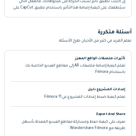
إن أحببت تطبيق تأثير تشتُّت الحركة على فيديوهاتك، فالمقال التالي
سيُطلعك على كيفية إضافة هذا التأثير باستخدام تطبيق CapCut على
هواتف iPhone وAndroid.
أسئلة متكررة
تعلم المزيد في كثير من الأحيان طرح الأسئلة.
تأثيرات ملصقات الواقع المعزز
تعلم كيفية إضافة ملصقات AR إلى مقاطع الفيديو الخاصة بك
باستخدام Filmora.
إعدادات المشروع دليل
تعلم كيفية ضبط إعدادات المشروع في Filmora 11.
Export And Share
تعرف على كيفية حفظ ومشاركة مقاطع الفيديو المعدلة بأسهل
طريقة مع Wondershare Filmora.