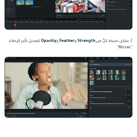
2. يمكن ضبط كلٍّ من
Strength
و
Feather
و
Opacity
لتعديل تأثير الإخفاء
"Mosaic".