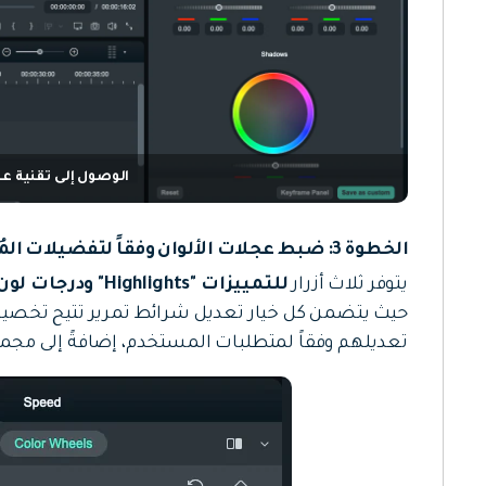
الوصول إلى تقنية عج
الخطوة 3: ضبط عجلات الألوان وفقاً لتفضيلات المُستخدم
يتوفر ثلاث أزرار
للتمييزات "Highlights" ودرجات لون متوسطة "Midtones" والظلال "Shadows"
حيث يتضمن كل خيار تعديل شرائط تمرير تتيح تخصيص
تعديلهم وفقاً لمتطلبات المستخدم، إضافةً إلى مجمو