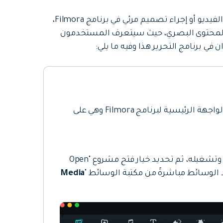
توفر تقنية عجلات الألوان إمكانية تعزيز المَهَمَة عند تحرير الفيديو أو إجراء تصميم مرئي في برنامج Filmora،
ز المحتوى البصري، حيث سيتعرف المستخدمون
في برنامج التحرير هذا وفيه ما يلي:
إليكم الخطوات الشاملة للوصول إلى هذه الميزة من الواجهة الرئيسية لبرنامج Filmora وهي على
ينبغي الوصول أولاً إلى هذا البرنامج في سطح المكتب وتشغيله، ثم تحديد خيار فتح مشروع "Open
Media