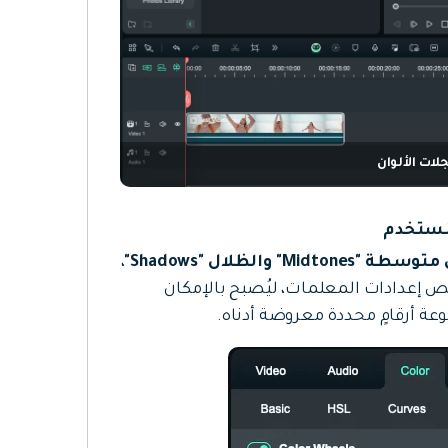
لات الألوان
،
 إعدادات المعلمات، ليُصبح بالإمكان
عة أرقامٍ محددة معروضة أدناه.