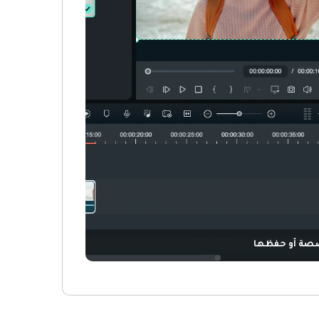
صصة أو حفظها