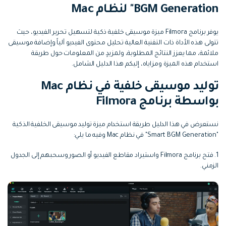
التعاون
BGM Generation" لنظام Mac
رؤى التحرير
إنشاء تأثيرات خاصة بنفسك
search
يوفر برنامج Filmora ميزة موسيقى خلفية ذكية لتسهيل تحرير الفيديو، حيث
تعلم المعرفة الأساسية في تحرير
اكتشف كيفية إنشاء تأثيرات خاصة
الفيديو
تتولى هذه الأداة ذات التقنية العالية تحليل محتوى الفيديو آلياً وإضافة موسيقى
ملائمة، مما يعزز النتائج المطلوبة، ولمزيدٍ من المعلومات حول طريقة
استخدام هذه الميزة ومزاياه، إليكم هذا الدليل الشامل.
تابع Filmora على:
توليد موسيقى خلفية في نظام Mac
Blog
بواسطة برنامج Filmora
نستعرض في هذا الدليل طريقة استخدام ميزة توليد موسيقى الخلفية الذكية
"Smart BGM Generation" في نظام Mac وفيه ما يلي:
1. فتح برنامج Filmora واستيراد مقاطع الفيديو أو الصور وسحبهم إلى الجدول
الزمني.