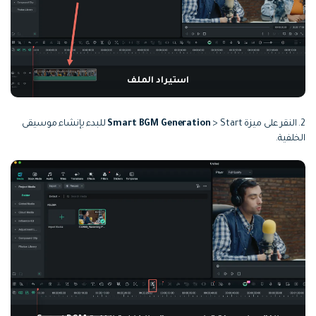
استيراد الملف
2. النقر على ميزة
Smart BGM Generation
> Start للبدء بإنشاء موسيقى
الخلفية.